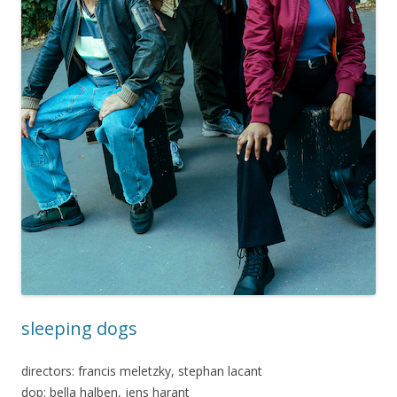
sleeping dogs
directors: francis meletzky, stephan lacant
dop: bella halben, jens harant