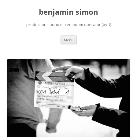
benjamin simon
production sound mixer, boom operator (bvft)
Zum
Menü
Inhalt
springen